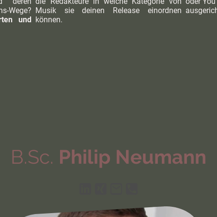
d deren
die Redakteure in welche Kategorie von
oder You
ns-Wege?
Musik sie deinen Release einordnen
ausgerich
rten und
können.
B.Sc.
Philip Neumann