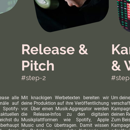
Release &
Ka
Pitch
& 
#step-2
#step
ease alle
Mit knackigen Werbetexten bereiten wir
Um deine
näle auf
deine Produktion auf ihre Veröffentlichung
verschaf
 Spotify-
vor. Über einen Musik-Aggregator werden
Kampagne
aktuellen
die Release-Infos zu den digitalen
deinen R
eichst du
Musikplattformen wie Spotify, Apple
Zum Beisp
überhaupt
Music und Co übertragen. Damit wissen
Kampagne