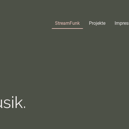
StreamFunk
Projekte
Impre
sik.